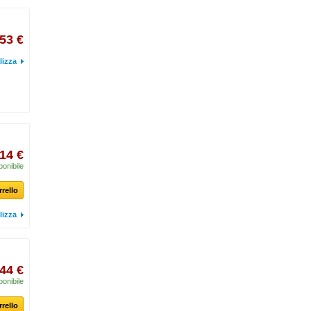
53 €
lizza
,14 €
ponibile
rrello
lizza
,44 €
ponibile
rrello