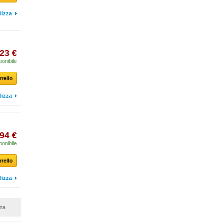
lizza
,23 €
ponibile
rrello
lizza
,94 €
ponibile
rrello
lizza
ina