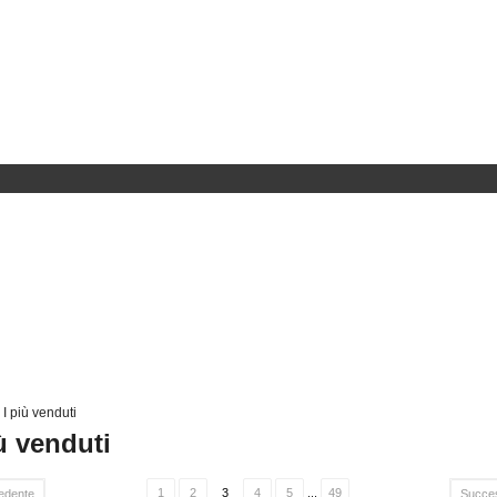
I più venduti
iù venduti
1
2
3
4
5
...
49
edente
Succes