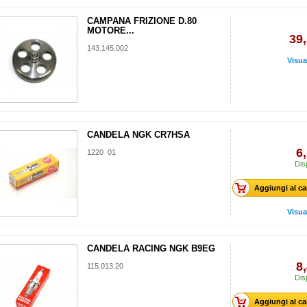
CAMPANA FRIZIONE D.80
MOTORE...
39,
143.145.002
Visua
CANDELA NGK CR7HSA
6
1220 01
Dis
Aggiungi al ca
Visua
CANDELA RACING NGK B9EG
8
115.013.20
Dis
Aggiungi al ca