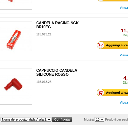
Visua
CANDELA RACING NGK
BR10EG
11
115.013.21
Dis
Aggiungi al ca
Visua
CAPPUCCIO CANDELA
SILICONE ROSSO
4
115.013.25
Dis
Aggiungi al ca
Visua
Mostra
Prodotti per pag