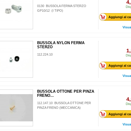
4
0130 BUSSOLA FERMA STERZO
Dis
GP10/12 (I TIPO)
Aggiungi al ca
Visua
BUSSOLA NYLON FERMA
STERZO
1
112.224.10
Dis
Aggiungi al ca
Visua
BUSSOLA OTTONE PER PINZA
FRENO...
4
112.147.10 BUSSOLA OTTONE PER
Dis
PINZA FRENO (MECCANICA)
Aggiungi al ca
Visua