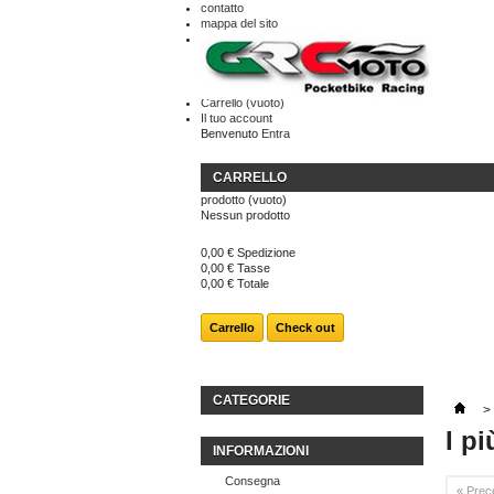
contatto
mappa del sito
Carrello
(vuoto)
Il tuo account
Benvenuto
Entra
CARRELLO
prodotto
(vuoto)
Nessun prodotto
0,00 €
Spedizione
0,00 €
Tasse
0,00 €
Totale
Carrello
Check out
CATEGORIE
>
I p
INFORMAZIONI
Consegna
« Prec