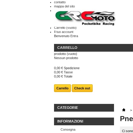
contatto
mappa del sito
Carrello
(vuoto)
Il tuo account
Benvenuto
Entra
CARRELLO
prodotto
(vuoto)
Nessun prodotto
0,00 €
Spedizione
0,00 €
Tasse
0,00 €
Totale
Carrello
Check out
CATEGORIE
>
Pne
INFORMAZIONI
Consegna
Ci sono