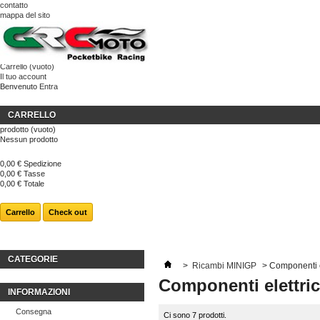
contatto
mappa del sito
Carrello
(vuoto)
Il tuo account
Benvenuto
Entra
CARRELLO
prodotto
(vuoto)
Nessun prodotto
0,00 €
Spedizione
0,00 €
Tasse
0,00 €
Totale
Carrello
Check out
CATEGORIE
>
Ricambi MINIGP
>
Componenti e
Componenti elettri
INFORMAZIONI
Consegna
Ci sono 7 prodotti.