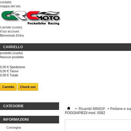
contatto
mappa del sito
Carrello
(vuoto)
Il tuo account
Benvenuto
Entra
CARRELLO
prodotto
(vuoto)
Nessun prodotto
0,00 €
Spedizione
0,00 €
Tasse
0,00 €
Totale
Carrello
Check out
CATEGORIE
>
Ricambi MINIGP
>
Pedane e su
POGGIAPIEDI mod. 0082
INFORMAZIONI
Consegna