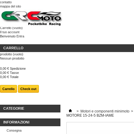
contatto
mappa del sito
Carrello
(vuoto)
Il tuo account
Benvenuto
Entra
CARRELLO
prodotto
(vuoto)
Nessun prodotto
0,00 €
Spedizione
0,00 €
Tasse
0,00 €
Totale
Carrello
Check out
CATEGORIE
>
Motori e componenti minimoto
>
MOTORE 15-24-5 BZM-IAME
INFORMAZIONI
Consegna