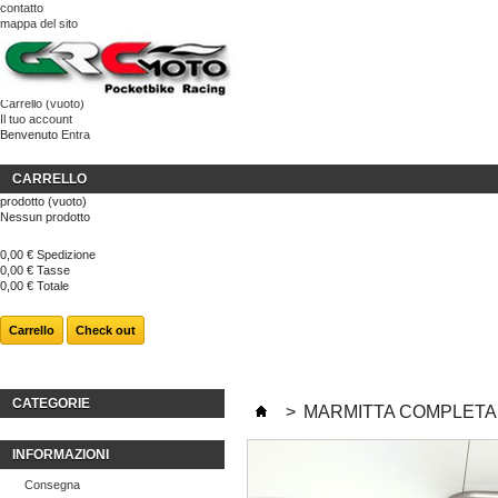
contatto
mappa del sito
Carrello
(vuoto)
Il tuo account
Benvenuto
Entra
CARRELLO
prodotto
(vuoto)
Nessun prodotto
0,00 €
Spedizione
0,00 €
Tasse
0,00 €
Totale
Carrello
Check out
CATEGORIE
>
MARMITTA COMPLETA D
INFORMAZIONI
Consegna