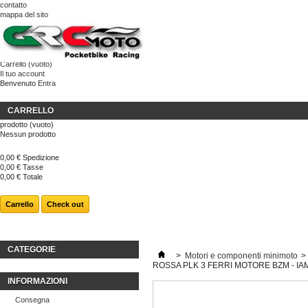
contatto
mappa del sito
Carrello
(vuoto)
Il tuo account
Benvenuto
Entra
CARRELLO
prodotto
(vuoto)
Nessun prodotto
0,00 €
Spedizione
0,00 €
Tasse
0,00 €
Totale
Carrello
Check out
CATEGORIE
>
Motori e componenti minimoto
>
ROSSA PLK 3 FERRI MOTORE BZM - IA
INFORMAZIONI
Consegna